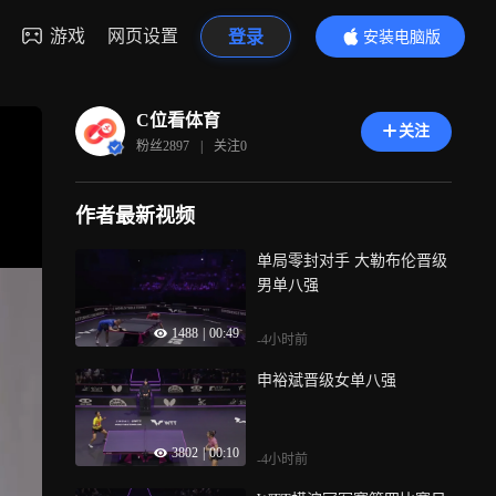
游戏
网页设置
登录
安装电脑版
内容更精彩
C位看体育
关注
粉丝
2897
|
关注
0
作者最新视频
单局零封对手 大勒布伦晋级
男单八强
1488
|
00:49
-4小时前
申裕斌晋级女单八强
3802
|
00:10
-4小时前