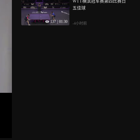
WTT横滨冠军赛第四比赛日
五佳球
137
|
01:30
-4小时前