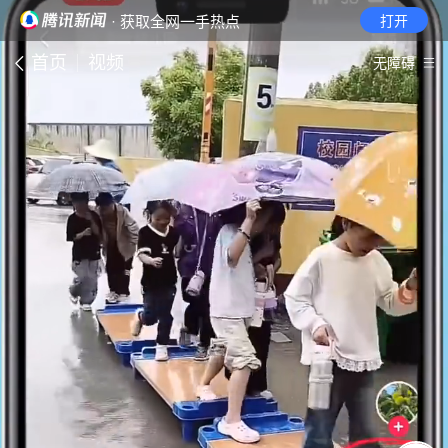
· 获取全网一手热点
打开
首页
视频
无障碍