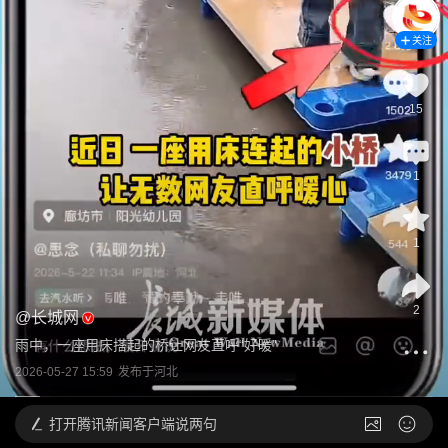
关注
15
1
1
2
@
长城网
雨中，一座用床搭起的桥让网友直呼“好暖”
2026-05-27 15:59
发布于
河北
打开
腾讯新闻客户端说两句