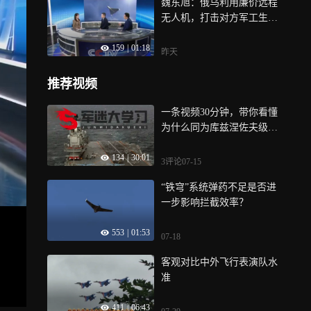
魏东旭：俄乌利用廉价远程
无人机，打击对方军工生产
体系
159
|
01:18
昨天
推荐视频
一条视频30分钟，带你看懂
为什么同为库兹涅佐夫级，
库舰和辽宁舰差距这么大
134
|
30:01
3评论
07-15
“铁穹”系统弹药不足是否进
一步影响拦截效率？
553
|
01:53
07-18
客观对比中外飞行表演队水
准
411
|
06:43