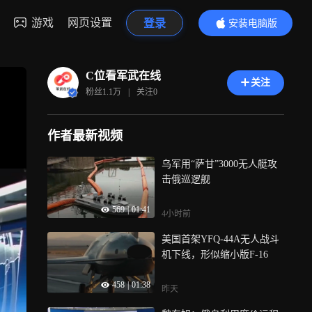
游戏
网页设置
登录
安装电脑版
内容更精彩
C位看军武在线
关注
粉丝
1.1万
|
关注
0
作者最新视频
乌军用“萨甘”3000无人艇攻
击俄巡逻舰
569
|
01:41
4小时前
美国首架YFQ-44A无人战斗
机下线，形似缩小版F-16
458
|
01:38
昨天