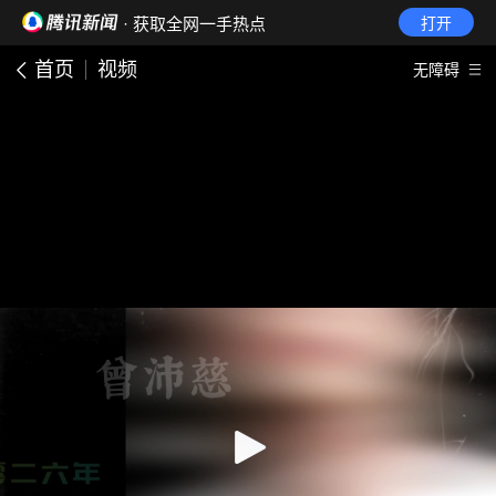
· 获取全网一手热点
打开
首页
视频
无障碍