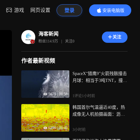
游戏
网页设置
登录
安装电脑版
内容更精彩
海客新闻
关注
粉丝
114.9万
|
关注
0
作者最新视频
SpaceX“猎鹰9”火箭残骸撞击
月球：相当于3吨TNT，撞出
30米直径大坑
5679
|
00:58
1评论
1小时前
韩国首尔气温逼近40度，热
成像无人机拍摄画面：沥青
路面、建筑物通红
6256
|
00:40
3小时前