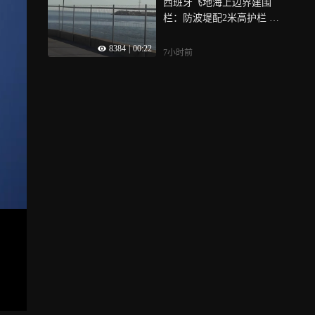
西班牙飞地海上边界建围
栏：防波堤配2米高护栏 以
防海上非法越境
8384
|
00:22
7小时前