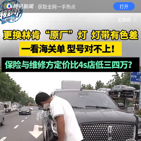
· 获取全网一手热点
打开
首页
视频
无障碍