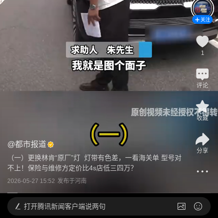
关注
1
评论
收藏
@
都市报道
分享
（一）更换林肯“原厂”灯  灯带有色差，一看海关单 型号对
不上！保险与维修方定价比4s店低三四万？
2026-05-27 15:52
发布于
河南
打开
腾讯新闻客户端说两句