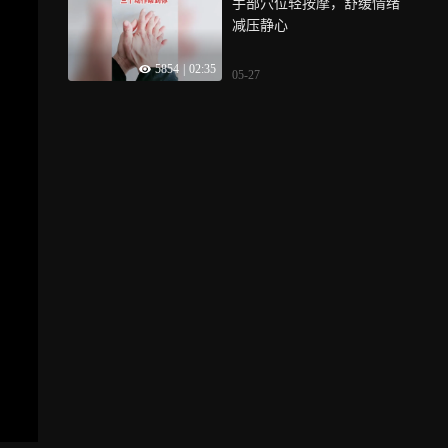
手部穴位轻按摩，舒缓情绪
减压静心
5854
|
02:35
05-27