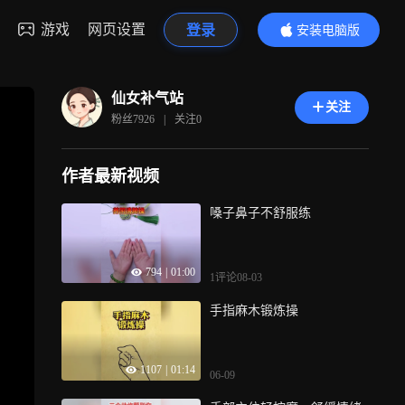
游戏
网页设置
登录
安装电脑版
内容更精彩
仙女补气站
关注
粉丝
7926
|
关注
0
作者最新视频
嗓子鼻子不舒服练
794
|
01:00
1评论
08-03
手指麻木锻炼操
1107
|
01:14
06-09