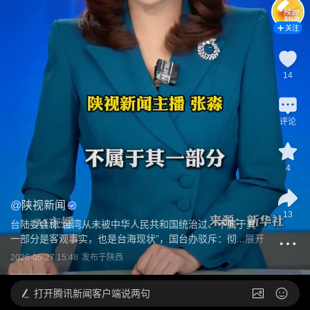
关注
14
评论
4
@
陕视新闻
13
台陆委会称“台湾从未被中华人民共和国统治过、不属于其
一部分是客观事实，也是台海现状”，国台办驳斥：彻...
展开
2026-05-27 15:48
发布于
陕西
打开
腾讯新闻客户端说两句