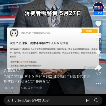
关注
评论
收藏
@
百姓315
分享
口服美容品牌“五个女博士”再翻车 被投诉喝了过敏腹泻拒退
款 实际执行标准就是“普通食品”
2026-05-27 15:46
发布于
河南
打开
腾讯新闻客户端说两句