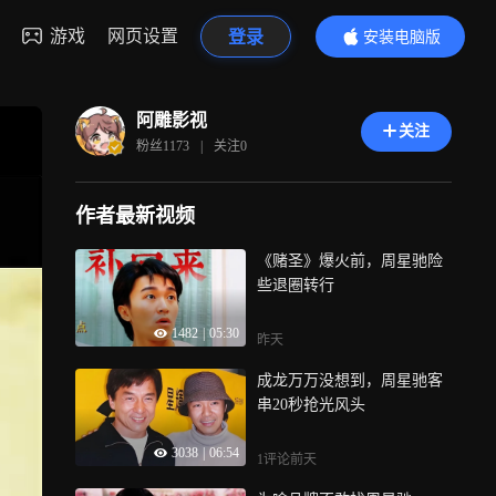
游戏
网页设置
登录
安装电脑版
内容更精彩
阿雕影视
关注
粉丝
1173
|
关注
0
作者最新视频
《赌圣》爆火前，周星驰险
些退圈转行
1482
|
05:30
昨天
成龙万万没想到，周星驰客
串20秒抢光风头
3038
|
06:54
1评论
前天