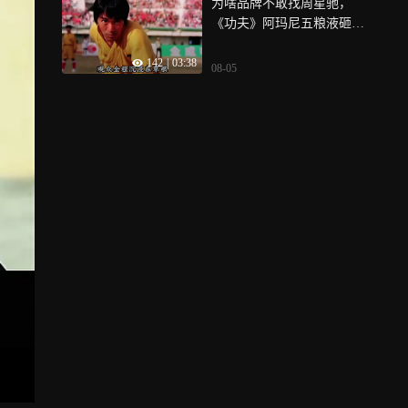
为啥品牌不敢找周星驰，
《功夫》阿玛尼五粮液砸钱
全变笑料
142
|
03:38
08-05