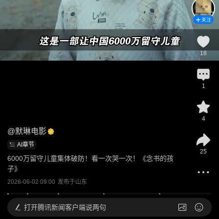
关注
18
1
4
@
默琳电影
AI章节
25
6000万留守儿童集体破防！看一次哭一次！《念书的孩
子》
2026-06-02 09:00
发布于
山东
打开
腾讯新闻客户端说两句