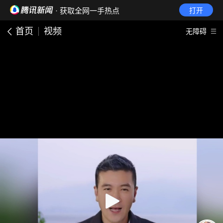
· 获取全网一手热点
打开
首页
视频
无障碍