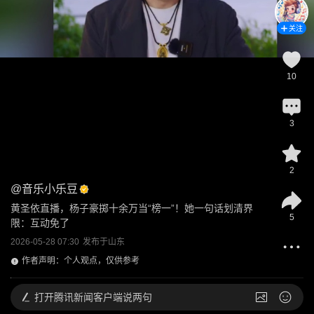
关注
10
3
2
@
音乐小乐豆
黄圣依直播，杨子豪掷十余万当“榜一”！她一句话划清界
5
限：互动免了
2026-05-28 07:30
发布于
山东
作者声明：个人观点，仅供参考
打开
腾讯新闻客户端说两句