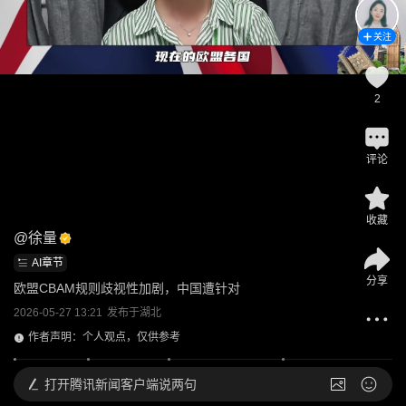
关注
2
评论
收藏
@
徐量
AI章节
分享
欧盟CBAM规则歧视性加剧，中国遭针对
2026-05-27 13:21
发布于
湖北
作者声明：个人观点，仅供参考
打开
腾讯新闻客户端说两句