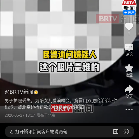
关注
1
评论
收藏
@
BRTV新闻
分享
男子护照丢失，为陪女儿看演唱会，竟冒用双胞胎弟弟证件
出境，被北京边检罚款3000元并收缴护照
2026-05-27 13:17
发布于
北京
打开
腾讯新闻客户端说两句