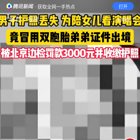
· 获取全网一手热点
打开
首页
视频
无障碍