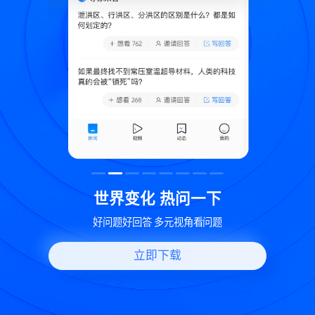
致
世界变化 热问一下
好问题好回答 多元视角看问题
立即下载