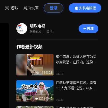
游戏
网页设置
登录
安装电脑版
内容更精彩
明珠电视
关注
粉丝
6322
|
关注
1
作者最新视频
这个盛夏，欧洲人还在为买
凉席发愁，在国内，这份焦
虑大可不必，最近，“中国第
18
|
01:21
一竹乡”浙江安吉生产的竹
08-03
席、豆豆席、冰丝席等“消暑
西藏林芝南迦巴瓦峰，素有
神器”持续热销，能工巧匠不
“十人九不遇”之说，42岁的
仅保证供应充足，而且通过
次仁央金，在南峰大本营工
拼多多
125
|
03:45
作了7年，她的日常便是守护
06-26
灶台与服务游客，神山难