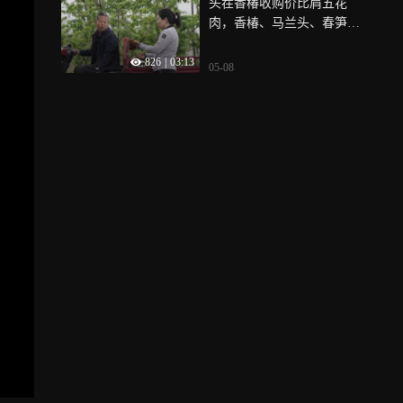
头茬香椿收购价比肩五花
逢，雪山脚下的居民采买物
肉，香椿、马兰头、春笋、
资也曾面临重重阻碍，直到
豆苗……今年的春菜篮子很
拼多多电商西进的推行，央
826
|
03:13
丰富，但顶流还属香椿，山
金发现：“以前不发西藏的东
05-08
西运城是国内的香椿主产地
西，现在能买了；曾经要邮
之一，据当地从业者介绍，
费的商品，现在包邮了”，高
今年开春以来，香椿全网热
压锅、灯具、湿巾、衣
销，成了年轻一代的“咬春”
服……都在拼多多入手，结
标配，而销售端的热销也带
束一天的忙碌，逛拼多多也
动了种植端增收，头茬香椿
成了央金的一项放松消遣，
由于供不应求，每斤收购价
雪域高原的日子正因网购变
在25元左右，价格堪比肉价
得丰盈起来