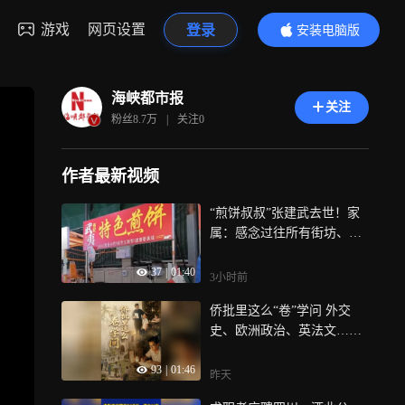
游戏
网页设置
登录
安装电脑版
内容更精彩
海峡都市报
关注
粉丝
8.7万
|
关注
0
作者最新视频
“煎饼叔叔”张建武去世！家
属：感念过往所有街坊、好
心人捐款相助
37
|
01:40
3小时前
侨批里这么“卷”学问 外交
史、欧洲政治、英法文……
还要半工半读赚钱养家！百
93
|
01:46
年前，华人在南洋竟然这么
昨天
“卷”！