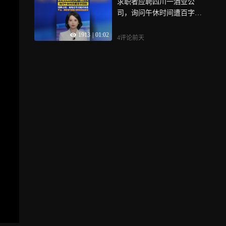
求职者应聘四川一酒业公
司，询问午休时间遭百字回
怼，招聘公司回应
1913
|
01:02
4评论
前天