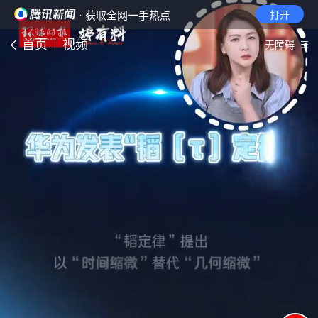
· 获取全网一手热点
打开
首页
视频
无障碍