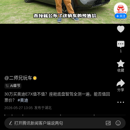
关注
1
收藏
@
二师兄玩车
AI章节
分享
30万买奥迪E7X值不值？座舱底盘智驾全测一遍，能否值回
票价？
 #
奥迪
2026-05-27 13:05
发布于
湖北
打开
腾讯新闻客户端说两句