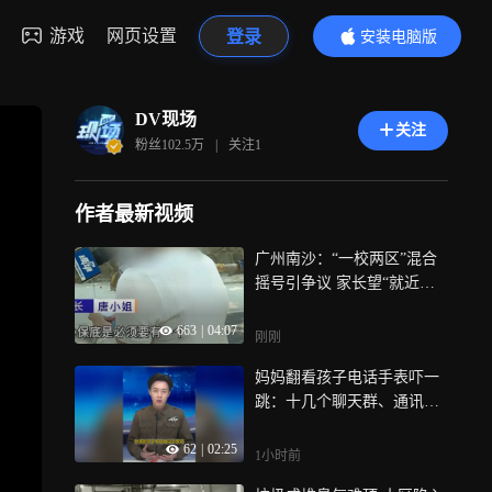
游戏
网页设置
登录
安装电脑版
内容更精彩
DV现场
关注
粉丝
102.5万
|
关注
1
作者最新视频
广州南沙：“一校两区”混合
摇号引争议 家长望“就近入
学”
663
|
04:07
刚刚
妈妈翻看孩子电话手表吓一
跳：十几个聊天群、通讯录
一半是陌生人；全部删除后
62
|
02:25
孩子哭诉：“我不被尊重”
1小时前