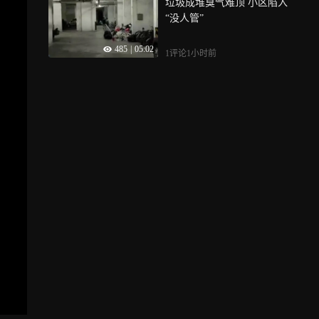
垃圾成堆臭气难顶 小区陷入
“没人管”
485
|
05:02
1评论
1小时前