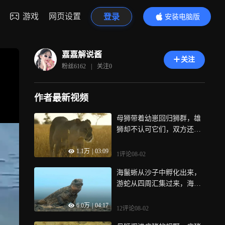
游戏
网页设置
登录
安装电脑版
内容更精彩
嘉嘉解说酱
关注
粉丝
6162
|
关注
0
作者最新视频
母狮带着幼崽回归狮群，雄
狮却不认可它们，双方还因
此互相搏斗
1.1万
|
03:09
1评论
08-02
海鬣蜥从沙子中孵化出来，
游蛇从四周汇集过来，海鬣
蜥却爬到岩石躲避
6.0万
|
04:17
12评论
08-02