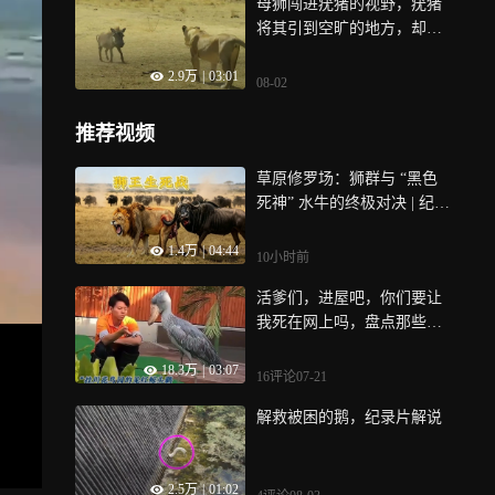
母狮闯进疣猪的视野，疣猪
将其引到空旷的地方，却率
先对母狮发起进攻
2.9万
|
03:01
08-02
推荐视频
草原修罗场：狮群与 “黑色
死神” 水牛的终极对决 | 纪录
片
1.4万
|
04:44
10小时前
活爹们，进屋吧，你们要让
我死在网上吗，盘点那些动
物搞笑场面
18.3万
|
03:07
16评论
07-21
解救被困的鹅，纪录片解说
2.5万
|
01:02