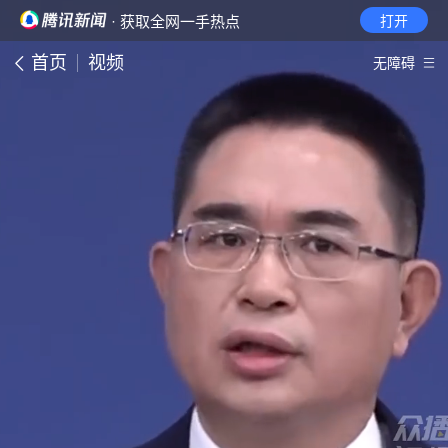
· 获取全网一手热点
打开
首页
视频
无障碍