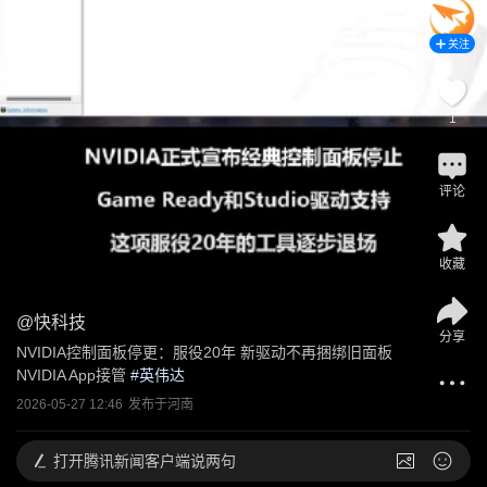
关注
1
评论
收藏
@
快科技
分享
NVIDIA控制面板停更：服役20年 新驱动不再捆绑旧面板 
NVIDIA App接管
 #
英伟达
2026-05-27 12:46
发布于
河南
打开
腾讯新闻客户端说两句