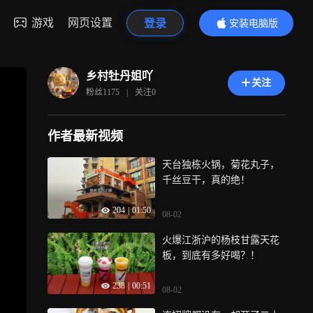
游戏
网页设置
登录
安装电脑版
内容更精彩
乡村牡丹姐吖
关注
粉丝
1175
|
关注
0
作者最新视频
天台独栋火锅，菊花丸子，
千丝豆干，真的绝！
204
|
01:50
08-02
火爆江浙沪的杨枝甘露天花
板，到底有多好喝？！
238
|
00:51
08-02