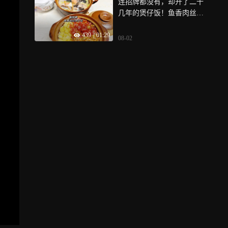
连招牌都没有，却开了二十
几年的煲仔饭！鱼香肉丝拼
广味香肠，香哭了！
439
|
01:29
08-02