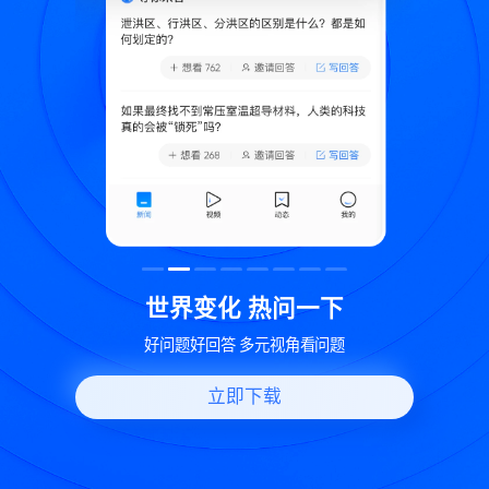
致
世界变化 热问一下
好问题好回答 多元视角看问题
立即下载