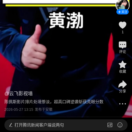
关注
1
评论
收藏
分享
@
云飞影视墙
陈佩斯影片排片处境惨淡，超高口碑逆袭斩获亮眼分数
2026-05-27 13:15
发布于
安徽
打开
腾讯新闻客户端说两句