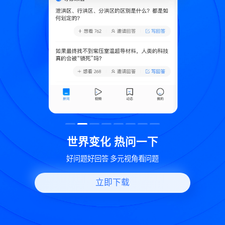
致
世界变化 热问一下
好问题好回答 多元视角看问题
立即下载