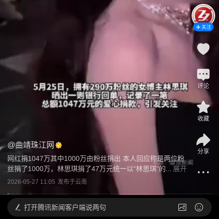
关注
评论
收藏
@
曲靖珠江网
分享
网红捐1047万其中1000万由粉丝捐出 本人回应称是两位粉
丝捐了1000万，林思琪捐了47万元统一以“林思琪”的...
展开
2026-05-27 11:05
发布于
云南
打开
腾讯新闻客户端说两句