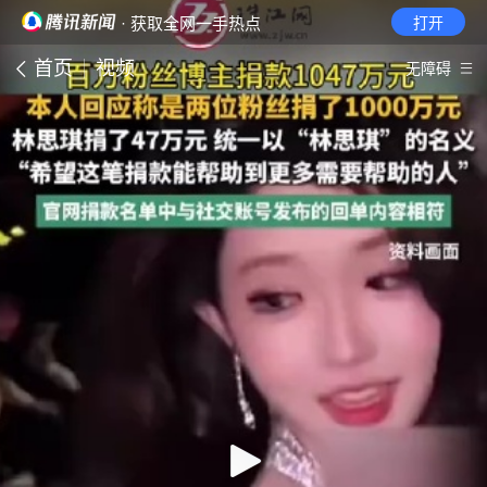
· 获取全网一手热点
打开
首页
视频
无障碍