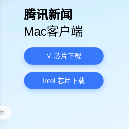
高清视频·更流畅
腾讯新
Mac客
M 芯
Intel