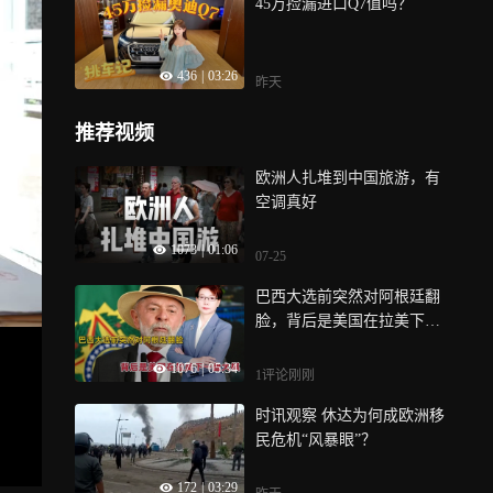
45万捡漏进口Q7值吗？
436
|
03:26
昨天
推荐视频
欧洲人扎堆到中国旅游，有
空调真好
1073
|
01:06
07-25
巴西大选前突然对阿根廷翻
脸，背后是美国在拉美下一
盘大棋
1076
|
05:34
1评论
刚刚
时讯观察 休达为何成欧洲移
民危机“风暴眼”？
172
|
03:29