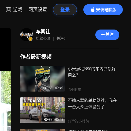
游戏
网页设置
登录
安装电脑版
内容更精彩
车闻社
关注
粉丝
4569
|
关注
0
作者最新视频
小米澎程N90的车内共轨好
用么？
133
|
02:49
-3小时前
不输人驾的辅助驾驶，我在
一台大众上体验到了
88
|
05:48
1评论
2小时前