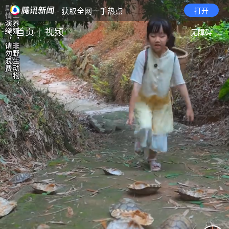
· 获取全网一手热点
打开
首页
视频
无障碍