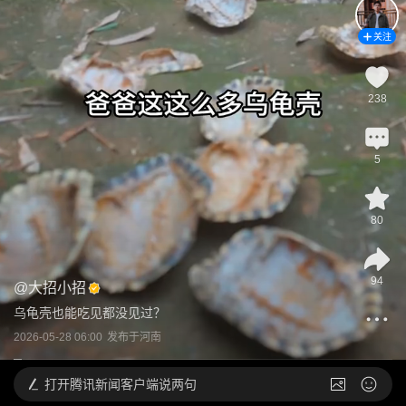
关注
238
5
80
94
@
大招小招
乌龟壳也能吃见都没见过？
2026-05-28 06:00
发布于
河南
打开
腾讯新闻客户端说两句