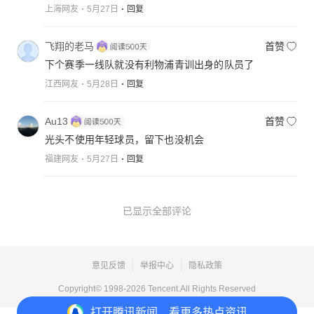
上海网友
5月27日
回复
飞翔的老马
首赞
下个赛季一线队就没有利物浦青训出身的队员了
江西网友
5月28日
回复
Au13
首赞
光头不使用年轻球员，留下也没机会
福建网友
5月27日
回复
已显示全部评论
意见反馈
举报中心
隐私政策
Copyright© 1998-
2026
Tencent.All Rights Reserved
打开
腾讯新闻，看更多热点资讯