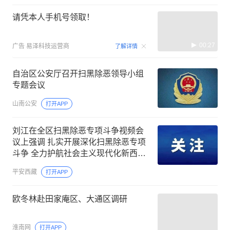
请凭本人手机号领取！
00:27
广告
易泽科技运营商
了解详情
自治区公安厅召开扫黑除恶领导小组
专题会议
山南公安
打开APP
刘江在全区扫黑除恶专项斗争视频会
议上强调 扎实开展深化扫黑除恶专项
斗争 全力护航社会主义现代化新西藏
建设
平安西藏
打开APP
欧冬林赴田家庵区、大通区调研
淮南网
打开APP