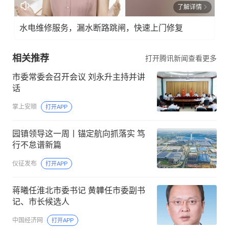
了解详情
水电维修服务，漏水断路跳闸，快速上门修复
相关推荐
打开腾讯新闻查看更多
市委常委会召开会议 刘永升主持并讲
话
掌上安顺
打开APP
园镇领导这一周丨锚定航向抓落实 笃
行不怠谱新篇
仪征发布
打开APP
蒋曦任淮北市委书记 黄韡任市委副书
记、市长候选人
中国经济网
打开APP