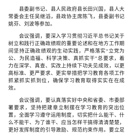
县委副书记、县人民政府县长田兴国，县人大
常委会主任吴继滔，县政协主席陈飞，县委副书记
姚芬、刘波等参加。
会议强调，要
深入学习贯彻习近平总书记关于
树立和践行正确政绩观的重要论述和在地方工作期
间坚持正确政绩观的生动实践，严格落实
“立党为
公、为民造福、科学决策、真抓实干”总要求，着
力在深学、真查、实改上持续下功夫见成效，以更
高标准、更严要求、更实举措把学习教育各项工作
抓紧抓实抓到位，确保学习教育取得实实在在成
效。
会议强调，要
认真落实好中央和省委、市委部
署要求，
坚持
把建章立制摆在学习教育的突出位
置
，全面学习遵守运用制度，
切实把什么能干、什
么不能干、为了谁干、应当怎样干搞得清清楚楚，
更好发挥制度的引导激励、规范约束作用。要立足