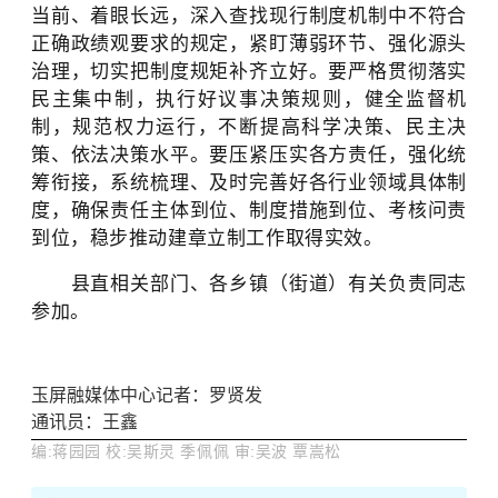
当前、着眼长远，深入查找现行制度机制中不符合
正确政绩观要求的规定，紧盯薄弱环节、强化源头
治理，切实把制度规矩补齐立好。要严格贯彻落实
民主集中制，执行好议事决策规则，健全监督机
制，规范权力运行，不断提高科学决策、民主决
策、依法决策水平。要压紧压实各方责任，强化统
筹衔接，系统梳理、及时完善好各行业领域具体制
度，确保责任主体到位、制度措施到位、考核问责
到位，稳步推动建章立制工作取得实效。
县直相关部门、各乡镇（街道）有关负责同志
参加。
玉屏融媒体中心记者：
罗贤发
通讯员：王鑫
编:蒋园园 校:吴斯灵 季佩佩
审:吴波 覃嵩松