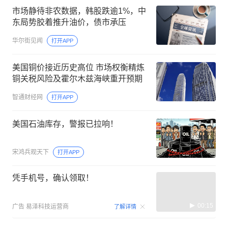
市场静待非农数据，韩股跌逾1%，中
东局势胶着推升油价，债市承压
华尔街见闻
打开APP
美国铜价接近历史高位 市场权衡精炼
铜关税风险及霍尔木兹海峡重开预期
智通财经网
打开APP
美国石油库存，警报已拉响！
宋鸿兵观天下
打开APP
凭手机号，确认领取！
00:15
广告
易泽科技运营商
了解详情