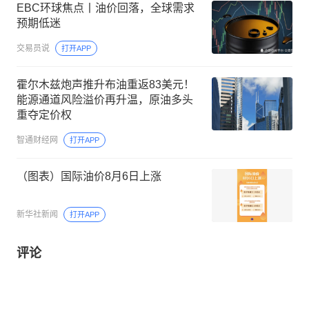
EBC环球焦点丨油价回落，全球需求
预期低迷
交易员说
打开APP
霍尔木兹炮声推升布油重返83美元！
能源通道风险溢价再升温，原油多头
重夺定价权
智通财经网
打开APP
（图表）国际油价8月6日上涨
新华社新闻
打开APP
评论