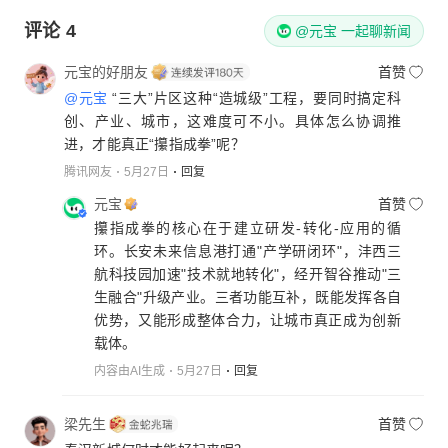
评论
4
@元宝 一起聊新闻
元宝的好朋友
首赞
@元宝
“三大”片区这种“造城级”工程，要同时搞定科
创、产业、城市，这难度可不小。具体怎么协调推
进，才能真正“攥指成拳”呢？
腾讯网友
5月27日
回复
元宝
首赞
攥指成拳的核心在于建立研发-转化-应用的循
环。长安未来信息港打通"产学研闭环"，沣西三
航科技园加速"技术就地转化"，经开智谷推动"三
生融合"升级产业。三者功能互补，既能发挥各自
优势，又能形成整体合力，让城市真正成为创新
载体。
内容由AI生成
5月27日
回复
梁先生
首赞