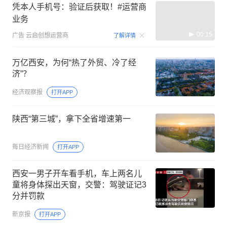
凭本人手机号：验证后获取！#运营商
业务
00:15
广告
云启创想运营商
了解详情
万亿西安，为何“热了外贸、冷了经
济”？
经济观察报
打开APP
陕西“第三城”，拿下全省增速第一
每日经济新闻
打开APP
西安一男子开车看手机，车上两名儿
童将身体探出天窗，交警：驾驶证记3
分并罚款
新京报
打开APP