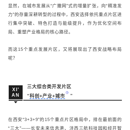
显然，在城市发展从“广撒网”式的增量扩张，向“精准发
力”的存量深耕转型的过程中，西安选择依托重点片区进
行集中突破、特色打造与能级提升，作为优化空间布
局、重塑产业格局的核心路径。
而这15个重点发展片区，又将展现出了西安战略布局
呢？
三大综合类开发片区
XI'
AN
“
科创+产业+城市
”
在西安“3+3+9”的15个重点片区格局中，排在最前面的
“三大”——长安未来信息港、沣西三航科技园和经开智