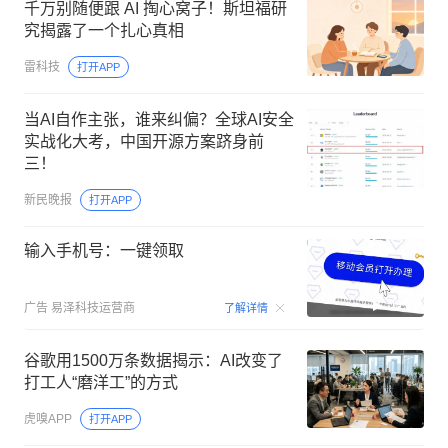
千万别随便跟 AI 掏心窝子！斯坦福研
究揭露了一个扎心真相
雷科技
打开APP
当AI自作主张，谁来纠偏？全球AI安全
实战化大考，中国开源方案跻身前
三！
新民晚报
打开APP
输入手机号：一键领取
00:15
广告
易泽科技运营商
了解详情
谷歌用1500万条数据揭示：AI改变了
打工人“磨洋工”的方式
虎嗅APP
打开APP