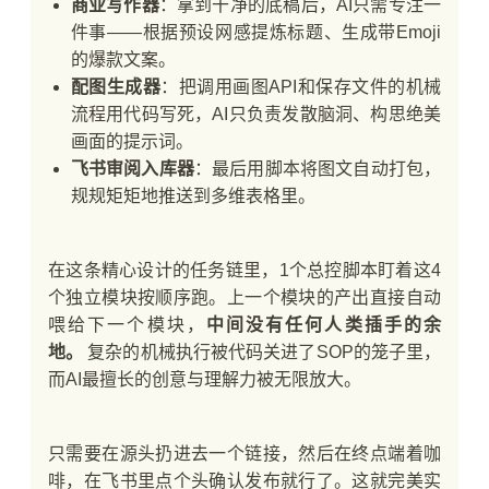
商业写作器
：拿到干净的底稿后，AI只需专注一
件事——根据预设网感提炼标题、生成带Emoji
的爆款文案。
配图生成器
：把调用画图API和保存文件的机械
流程用代码写死，AI只负责发散脑洞、构思绝美
画面的提示词。
飞书审阅入库器
：最后用脚本将图文自动打包，
规规矩矩地推送到多维表格里。
在这条精心设计的任务链里，1个总控脚本盯着这4
个独立模块按顺序跑。上一个模块的产出直接自动
喂给下一个模块，
中间没有任何人类插手的余
地。
复杂的机械执行被代码关进了SOP的笼子里，
而AI最擅长的创意与理解力被无限放大。
只需要在源头扔进去一个链接，然后在终点端着咖
啡，在飞书里点个头确认发布就行了。这就完美实