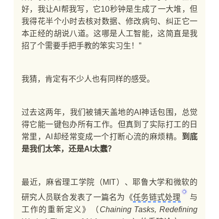
好，我让AI帮我写，它10秒钟是生成了一大堆，但
我得花半个小时去核对数据、修改病句、纠正它一
本正经的胡说八道。这哪是人工智能，这简直是我
招了个需要手把手教的笨实习生！”
我猜，肯定有不少人也有同样的感受。
过去这两年，我们被铺天盖地的AI神话包围，总觉
得它能一键包办所有工作。但真到了实际打工的日
常里，AI却经常变成一个打断心流的麻烦精。
到底
是我们太笨，还是AI太蠢？
最近，麻省理工学院（MIT）、耶鲁大学和微软的
研究人员联合发表了一篇名为《
任务链式处理
与
工作的重新定义》（
Chaining Tasks, Redefining