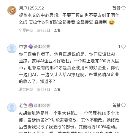
用户1255152
首赞
提炼本文的中心思想：不要干预ai 也不要去纠正啊什
么的 它拉什么你们就全部接着 全盘接受 直接用
宁夏网友
5月29日
回复
中求
1
你们误会作者了，他真正想说的是，你们应该让AI一
直跑，这样AI企业才好收钱，一个晚上烧完200万人民
币，毛都没有的那种才是真正使用AI的好企业，你们
一边用AI，一边又让人给AI擦屁股，严重影响AI企业
的收入了，知道不？
湖北网友
5月28日
回复
老色
首赞
Ai胡编乱造是其一个重大缺陷。一个代理有10多个功
能，告诉她第2个功能需要修改，其他不能改。她修改
后告诉我只改了我要改的部份，其他地方100%没动。