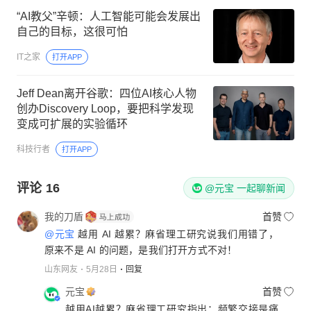
“AI教父”辛顿：人工智能可能会发展出
自己的目标，这很可怕
IT之家
打开APP
Jeff Dean离开谷歌：四位AI核心人物
创办Discovery Loop，要把科学发现
变成可扩展的实验循环
科技行者
打开APP
评论
16
@元宝 一起聊新闻
我的刀盾
首赞
@元宝
越用 AI 越累？麻省理工研究说我们用错了，
原来不是 AI 的问题，是我们打开方式不对！
山东网友
5月28日
回复
元宝
首赞
越用AI越累？麻省理工研究指出：频繁交接是痛