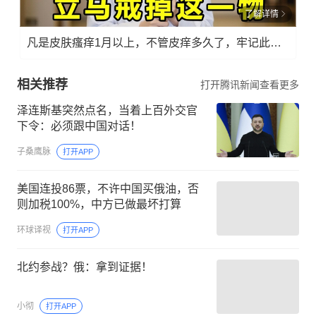
了解详情
凡是皮肤瘙痒1月以上，不管皮痒多久了，牢记此法，快！准！狠！
相关推荐
打开腾讯新闻查看更多
泽连斯基突然点名，当着上百外交官
下令：必须跟中国对话！
子桑鹰脉
打开APP
美国连投86票，不许中国买俄油，否
则加税100%，中方已做最坏打算
环球译视
打开APP
北约参战？俄：拿到证据！
小彻
打开APP