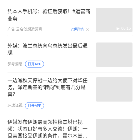
凭本人手机号：验证后获取！#运营商
业务
00:15
广告
云启创想运营商
了解详情
外媒：波兰总统向乌总统发出最后通
牒
参考消息
打开APP
一边喊秋天停战一边给大使下对华任
务，泽连斯基的“转向”到底有几分是
真？
环球译视
打开APP
伊媒发布伊朗最高领袖穆杰塔巴视
频：状态良好与多人交谈！伊朗：一
旦美国接受伊朗的条件，霍尔木兹必