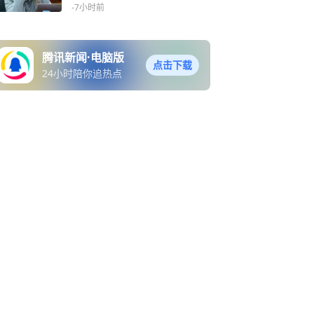
会有证据却判无罪
-7小时前
腾讯新闻·电脑版
点击下载
24小时陪你追热点