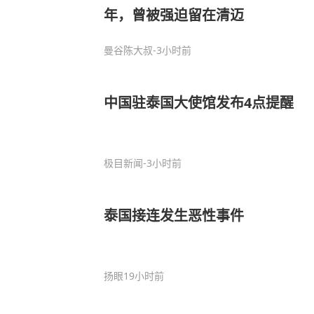
年，曾被强迫留在清迈
曼谷陈大叔
-3小时前
中国驻泰国大使馆发布4点提醒
极目新闻
-3小时前
泰国接连发生恶性事件
扬眼
19小时前