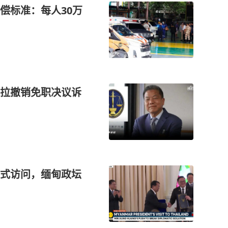
偿标准：每人30万
拉撤销免职决议诉
式访问，缅甸政坛