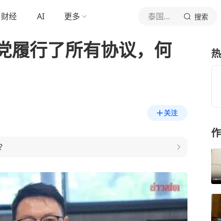
财经
AI
更多
泰国中文社
搜索
党履行了所有协议，何
热
关注
作
？