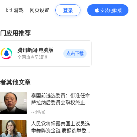
游戏
网页设置
登录
安装电脑版
内容更精彩
门应用推荐
腾讯新闻·电脑版
点击下载
全网热点早知道
者其他文章
泰国前遴选委员：御准任命
萨拉纳后委员会职权终止，
资格缺失需法律支持
-7小时前
人民党将揭露泰国上议员选
举舞弊资金链 质疑选举委员