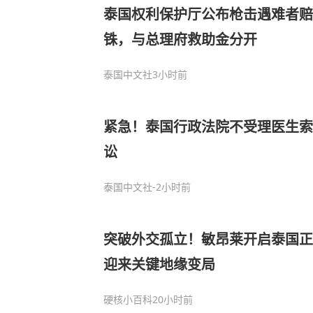
泰国权利保护厅公布枪击遇难者赔
铢，与总理府救助金分开
泰国中文社
3小时前
紧急！泰国行政法院不受理医生索
讼
泰国中文社
-2小时前
突破外交孤立！敏昂莱开启泰国正
迎来关键地缘变局
硬核小百科
20小时前