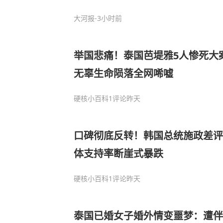
格
大河报
-3小时前
举国悲痛！泰国芭堤雅5人惨死大
无辜生命陨落全网唏嘘
硬核小百科
1评论
昨天
口碑彻底反转！韩国总统施政差评
体支持率断崖式暴跌
硬核小百科
1评论
昨天
泰国已婚女子婚外情变噩梦：遭伴