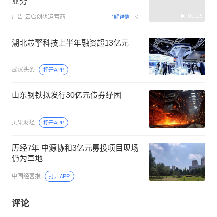
业务
00:15
广告
云启创想运营商
了解详情
湖北芯擎科技上半年融资超13亿元
武汉头条
打开APP
山东钢铁拟发行30亿元债券纾困
贝果财经
打开APP
历经7年 中源协和3亿元募投项目现场
仍为草地
中国经营报
打开APP
评论