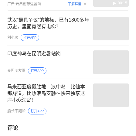
00:15
广告
云启创想运营商
了解详情
武汉“最具争议”的地标，已有1800多年
历史，里面竟然有电梯？
刘小顺
打开APP
印度神鸟在昆明避暑站岗
秦朔朋友圈
打开APP
马来西亚度假胜地—浪中岛｜比仙本
那舒适，比热浪岛安静～快来独享这
座小众海岛！
船长不翻船
打开APP
评论