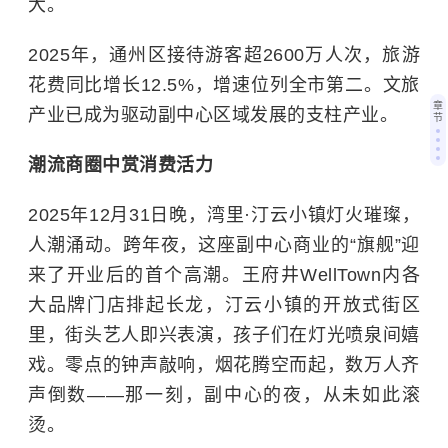
大。
2025年，通州区接待游客超2600万人次，旅游
花费同比增长12.5%，增速位列全市第二。文旅
章
产业已成为驱动副中心区域发展的支柱产业。
节
潮流商圈中赏消费活力
2025年12月31日晚，湾里·汀云小镇灯火璀璨，
人潮涌动。跨年夜，这座副中心商业的“旗舰”迎
来了开业后的首个高潮。王府井WellTown内各
大品牌门店排起长龙，汀云小镇的开放式街区
里，街头艺人即兴表演，孩子们在灯光喷泉间嬉
戏。零点的钟声敲响，烟花腾空而起，数万人齐
声倒数——那一刻，副中心的夜，从未如此滚
烫。