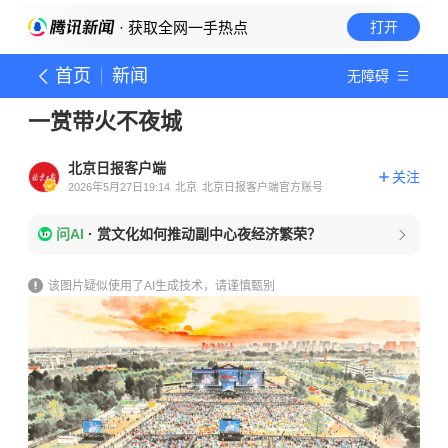
· 获取全网一手热点
打开
首页
新闻
无障碍
一赏带火不夜城
北京日报客户端
关注
2026年5月27日19:14
北京
北京日报客户端官方账号
问AI
·
赏文化如何推动副中心夜经济繁荣？
该图片疑似使用了AI生成技术，请谨慎甄别