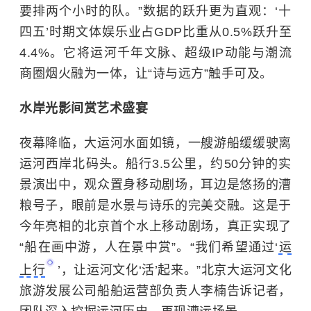
要排两个小时的队。”数据的跃升更为直观：‘十
四五’时期文体娱乐业占GDP比重从0.5%跃升至
4.4%。它将运河千年文脉、超级IP动能与潮流
商圈烟火融为一体，让“诗与远方”触手可及。
水岸光影间赏艺术盛宴
夜幕降临，大运河水面如镜，一艘游船缓缓驶离
运河西岸北码头。船行3.5公里，约50分钟的实
景演出中，观众置身移动剧场，耳边是悠扬的漕
粮号子，眼前是水景与诗乐的完美交融。这是于
今年亮相的北京首个水上移动剧场，真正实现了
“船在画中游，人在景中赏”。“我们希望通过‘
运
上行
’，让运河文化‘活’起来。”北京大运河文化
旅游发展公司船舶运营部负责人李楠告诉记者，