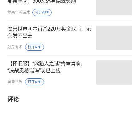
能摸坐骑，300次还有隐藏奖励
苹果牛看游戏
打开APP
魔兽世界团本首杀220万奖金取消，无
奈发不出去
分身有术
打开APP
【怀旧服】“熊猫人之谜”终章奏响，
“决战奥格瑞玛”现已上线！
魔兽世界
打开APP
评论