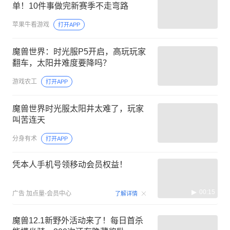
单！10件事做完新赛季不走弯路
苹果牛看游戏
打开APP
魔兽世界：时光服P5开启，高玩玩家
翻车，太阳井难度要降吗？
游戏农工
打开APP
魔兽世界时光服太阳井太难了，玩家
叫苦连天
分身有术
打开APP
凭本人手机号领移动会员权益！
00:15
广告
加点量-会员中心
了解详情
魔兽12.1新野外活动来了！每日首杀