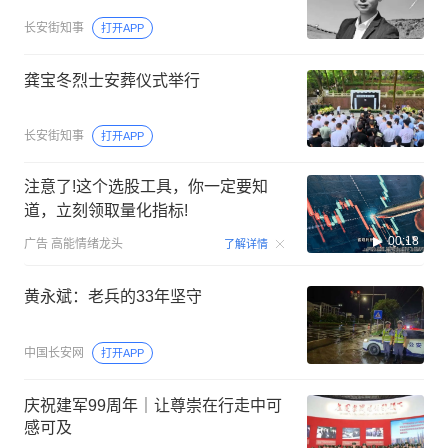
长安街知事
打开APP
龚宝冬烈士安葬仪式举行
长安街知事
打开APP
注意了!这个选股工具，你一定要知
道，立刻领取量化指标!
00:18
广告
高能情绪龙头
了解详情
黄永斌：老兵的33年坚守
中国长安网
打开APP
庆祝建军99周年｜让尊崇在行走中可
感可及