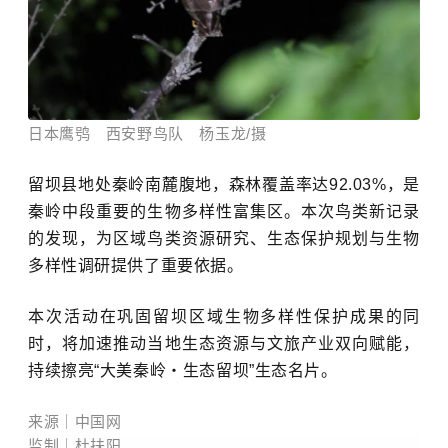
日本鹰鸮 西安野鸟队 杨玉龙/摄
留坝县地处
秦岭
南麓腹地，森林覆盖率达92.03%，是
秦岭中段重要的生物多样性富集区。本次鸟类新记录
的发现，为区域鸟类资源研究、生态保护规划与生物
多样性调研提供了重要依据。
本次活动在巩固留坝区域生物多样性保护成果的同
时，将加速推动当地生态资源与文旅产业双向赋能，
持续擦亮“大美秦岭・生态留坝”生态名片。
来源｜中国网
监制｜杜扶阳