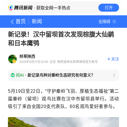
· 获取全网一手热点
打开
首页
新闻
无障碍
新记录！汉中留坝首次发现棕腹大仙鹟
和日本鹰鸮
林草陕西
关注
2026年5月27日19:00
北京
陕西省林业和草原局官方账号
问AI
·
新记录鸟种对秦岭生态研究有何意义？
5月19日至22日，“守护秦岭飞羽、厚植生态福祉”第二
届秦岭（留坝）观鸟比赛在汉中市留坝县举行。活动
吸引了来自全国20支代表队、60名观鸟爱好者参与。