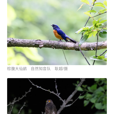
棕腹大仙鹟 自然知音队 耿超/摄