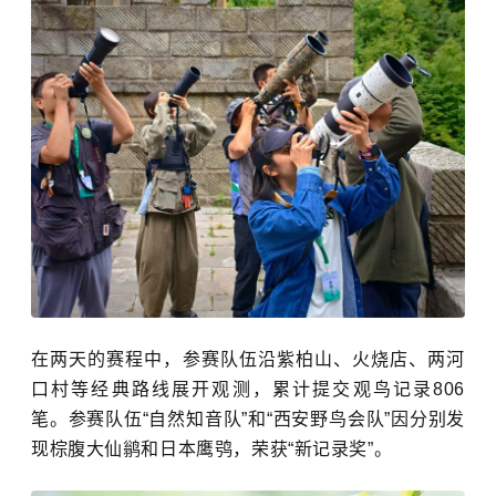
在两天的赛程中，参赛队伍沿紫柏山、火烧店、两河
口村等经典路线展开观测，累计提交观鸟记录806
笔。参赛队伍“自然知音队”和“西安野鸟会队”因分别发
现棕腹大仙鹟和日本鹰鸮，荣获“新记录奖”。