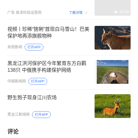
00:09
广告
易泽科技运营商
了解详情
视频丨珍稀“猞猁”首现白马雪山！巴美
保护地再添旗舰物种
央视新闻
打开APP
黑龙江洪河保护区今年繁育东方白鹳
138只 中俄携手构建保护网络
中国新闻网
打开APP
野生狍子现身江川农场
黑龙江新闻网
打开APP
评论