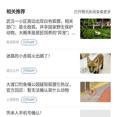
相关推荐
打开腾讯新闻查看更多
武汉一小区周边出现白色狐狸，相关
部门：是北极狐，并非国家野生保护
动物，大概率是居民饲养的“异宠”；警
惕：务必保持安全距离
极目新闻
打开APP
迷路的小赤狐火出圈了！
湖北之声
打开APP
大渡口钓鱼嘴公园疑现狐狸引热议，
官方回应：暂无法确认是什么动物
上游新闻
打开APP
凭本人手机号确认！