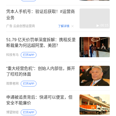
凭本人手机号：验证后获取！#运营商
业务
00:15
广告
云启创想运营商
了解详情
51.79 亿天价罚单深度拆解：携程反垄
断裁量为何远超阿里、美团？
科技有马
打开APP
“重大经营危机”：创始人内部信，撕开
了旺旺的体面
观察者网
打开APP
申通被追责背后：快递可以便宜，但
安全不能廉价
博望财经
打开APP