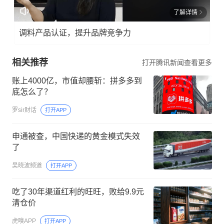
了解详情
调料产品认证，提升品牌竞争力
相关推荐
打开腾讯新闻查看更多
账上4000亿，市值却腰斩：拼多多到
底怎么了？
罗sir财话
打开APP
申通被查，中国快递的黄金模式失效
了
吴晓波频道
打开APP
吃了30年渠道红利的旺旺，败给9.9元
清仓价
虎嗅APP
打开APP