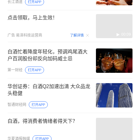
长江酒道
打开APP
点击领取，马上生效！
00:09
广告
易泽科技运营商
了解详情
白酒忙着降度年轻化，预调鸡尾酒大
户百润股份却反向加码威士忌
第一财经
打开APP
华创证券：白酒Q2加速出清 大众品龙
头稳健
智通财经网
打开APP
白酒，得消费者情绪者得天下？
华夏酒报融媒
打开APP