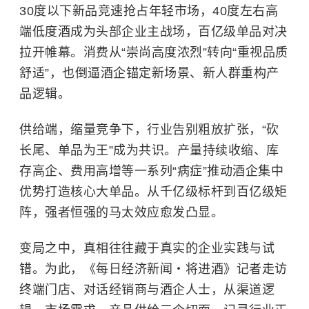
30度以下新品竞速抢占年轻市场，40度左右高
端低度酒成为头部企业主战场，百亿级单品对决
拉开帷幕。消费从“崇尚高度浓烈”转向“重视品质
舒适”，也倒逼酒企锚定新场景、新人群重构产
品逻辑。
供给端，缩量竞争下，行业告别粗放扩张，“砍
长尾、单品为王”成为共识。产量持续收缩、库
存高企、费用高增等一系列“病症”推动酒企集中
优势打造核心大单品。从千亿级标杆到百亿级矩
阵，强者恒强的马太效应愈发凸显。
变局之中，真相往往藏于真实的企业实践与试
错。为此，《每日经济新闻・将进酒》记者走访
终端门店、对话经销商与酒企人士，从渠道逻