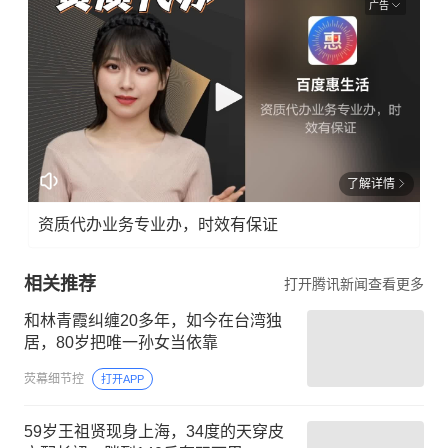
广告
了解详情
资质代办业务专业办，时效有保证
相关推荐
打开腾讯新闻查看更多
和林青霞纠缠20多年，如今在台湾独
居，80岁把唯一孙女当依靠
荧幕细节控
打开APP
59岁王祖贤现身上海，34度的天穿皮