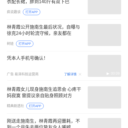
衣配长裙，胖到140斤有双下巴
疯说趣谈
打开APP
林青霞公开施南生最后状况，自曝与
徐克24小时轮流守候，亲友都在
树娃
打开APP
凭本人手机号确认！
00:09
广告
易泽科技运营商
了解详情
林青霞女儿现身施南生追思会 心疼干
妈寂寞 曾提议亲自贴身照顾对方
精典剧透社
打开APP
刚送走施南生，林青霞再迎噩耗，不
到一个月失去两位挚友令人唏嘘