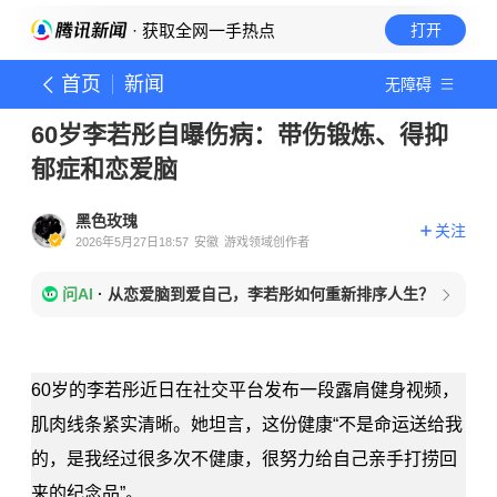
· 获取全网一手热点
打开
首页
新闻
无障碍
60岁李若彤自曝伤病：带伤锻炼、得抑
郁症和恋爱脑
黑色玫瑰
关注
2026年5月27日18:57
安徽
游戏领域创作者
问AI
·
从恋爱脑到爱自己，李若彤如何重新排序人生？
60岁的李若彤近日在社交平台发布一段露肩健身视频，
肌肉线条紧实清晰。她坦言，这份健康“不是命运送给我
的，是我经过很多次不健康，很努力给自己亲手打捞回
来的纪念品”。