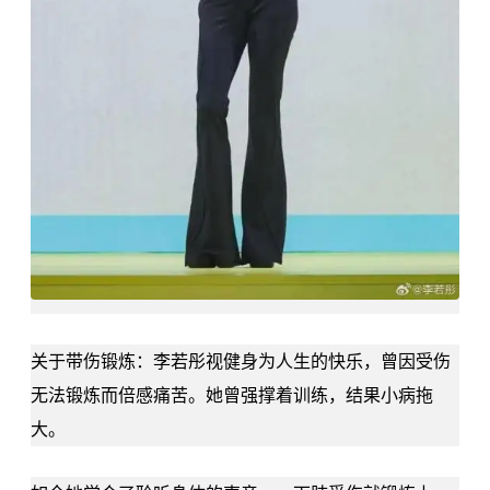
关于带伤锻炼：
李若彤
视健身为人生的快乐，曾因受伤
无法锻炼而倍感痛苦。她曾强撑着训练，结果小病拖
大。