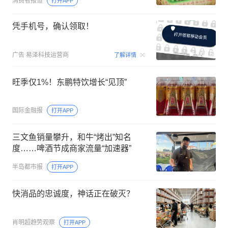
消费者报道
打开APP
凭手机号，确认领取！
00:15
广告
易泽科技运营商
了解详情
旺季仅1%！东鹏特饮增长“见顶”
国际金融报
打开APP
三文鱼销量攀升，和牛“烤出”知名
度……啤酒节成商家流量“加速器”
半岛都市报
打开APP
快消品的忠诚度，神话正在破灭？
肖明超趋势观察
打开APP