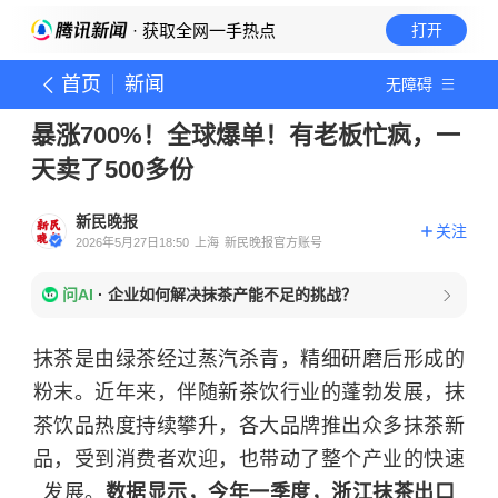
· 获取全网一手热点
打开
首页
新闻
无障碍
暴涨700%！全球爆单！有老板忙疯，一
天卖了500多份
新民晚报
关注
2026年5月27日18:50
上海
新民晚报官方账号
问AI
·
企业如何解决抹茶产能不足的挑战？
抹茶是由绿茶经过蒸汽杀青，精细研磨后形成的
粉末。近年来，伴随新茶饮行业的蓬勃发展，抹
茶饮品热度持续攀升，各大品牌推出众多抹茶新
品，受到消费者欢迎，也带动了整个产业的快速
发展。
数据显示，今年一季度，浙江抹茶出口