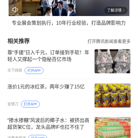
了解详情
专业展会策划执行，10年行业经验，打造品牌影响力
相关推荐
打开腾讯新闻查看更多
靠“手搓”日入千元，订单接到手软！年
轻人又撑起一个隐秘百亿市场
天下网商
打开APP
涨价1元的冰红茶，两年少赚了15亿
金错刀
打开APP
“掺水掺糖”风波后的椰子水：被挤出商
超货架C位，龙头品牌IF也扛不住了