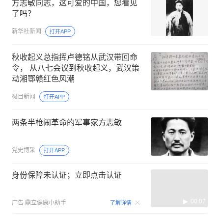
方志敏同志，这可爱的中国，您看见
了吗？
新华社新闻
打开APP
秋收起义总指挥卢德铭从武汉带回命
令， 从八七会议到秋收起义，武汉策
动湘鄂赣红色风潮
极目新闻
打开APP
两条半枪闹革命的军事家方志敏
党史博采
打开APP
身份保障未认证；立即点击认证
00:07
广告
鼎立健康小助手
了解详情