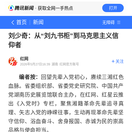
· 获取全网一手热点
打开
首页
新闻
无障碍
刘少奇：从“刘九书柜”到马克思主义信
仰者
红网
关注
2026年5月27日16:39
湖南
红网官方账号
编者按：
回望先辈入党初心，赓续三湘红色
血脉。省委组织部、省委党史研究院、中国共产
党湖南历史展览馆联合主办，在红网、红星云推
出《入党时》专栏，聚焦湘籍革命先辈追寻真
理、矢志入党的峥嵘往事，生动再现革命先辈坚
守信仰、浴血奋斗、舍身报国、赤诚为民的崇高
品格与使命担当。