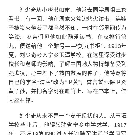
刘少奇从小嗜书如命。他常去同学周祖三家
看书，有一回，他在周家火盆边烤火读书，连鞋
子被炭火烧着了都全然不知，一时在邻里间传为
笑谈。乡亲们见他如此酷爱读书，在家排行第
九，便送给他一个雅号——“刘九书柜”。1913年
夏，刘少奇考入宁乡玉潭学校，在这里深受进步
校长和老师的影响，了解中国地大物博却
备受
列
强欺凌，心中埋下了救国救民的种子。他特意将
自己的学名“渭潢”改为“卫黄”，誓言誓死保卫炎
黄子孙，并把名字刻在笔筒上、写在书本上，作
为座右铭。
刘少奇从来不是一个安于现状的人。从玉潭
学校毕业后，他辗转驻省宁乡中学求学。1917
年，不满19岁的他进入长沙陆军讲武堂学习军