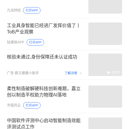
九派财经
打开APP
工业具身智能已经进厂发挥价值了丨
ToB产业观察
钛媒体APP
打开APP
核验未通过,身份保障还未认证成功
00:07
广告
鼎立健康小助手
了解详情
柔性制造破解硬科技创新难题，嘉立
创以制造平权助力物理AI落地
市值风云
打开APP
中国软件评测中心启动智能制造效能
评测试点工作