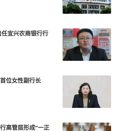
出任宜兴农商银行行
来首位女性副行长
行高管层形成“一正