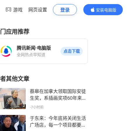
游戏
网页设置
登录
安装电脑版
内容更精彩
门应用推荐
腾讯新闻·电脑版
点击下载
全网热点早知道
者其他文章
蔡皋在加拿大领取国际安徒
生奖，系插画奖项60年来首
位中国画家
-7小时前
于东来：今年底将关闭生活
广场店，每一个项目都要是