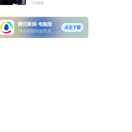
国际一流品质，达不到的都
-7小时前
关了！
腾讯新闻·电脑版
点击下载
24小时陪你追热点