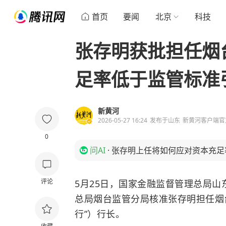
首页
要闻
北京
科技
张存明获批担任烟
足率低于监管标准
新黄河
2026-05-27 16:24
发布于
山东
新黄河客户端官
0
问AI
·
张存明上任将如何应对资本充足
评论
5月25日，国家金融监督管理总局
总局烟台监管分局核准张存明担任烟
行”）行长。